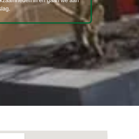
kzaamheden in en gaan we aan
slag.