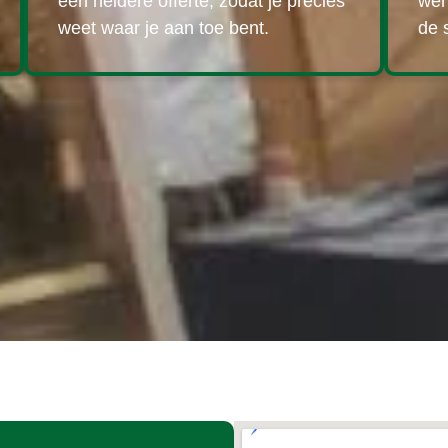
een heldere offerte, zodat je precies
wer
weet waar je aan toe bent.
de 