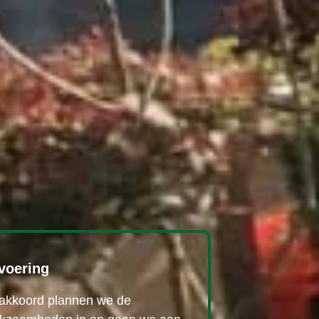
voering
akkoord plannen we de